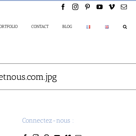
Facebook
Instagram
Pinterest
YouTube
Vimeo
Ema
ORTFOLIO
CONTACT
BLOG
etnous.com.jpg
Connectez-nous :