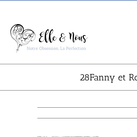
Passer
au
contenu
28Fanny et Ro