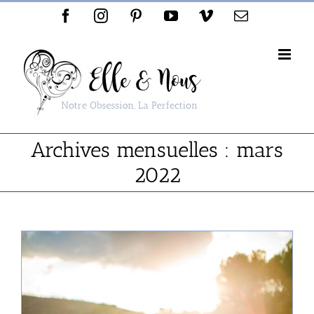
Passer
Facebook
Instagram
Pinterest
YouTube
Vimeo
Email
au
contenu
Archives mensuelles :
mars
2022