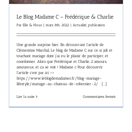
Le Blog Madame C – Frédérique & Charlie
Par
Elle & Nous
|
mars 8th, 2022
|
Actualité
,
publication
Une grande surprise hier. En découvrant l'article de
Clémentine Marchal, Le blog de Madame C, sur ce si joli et
touchant mariage dont j'ai eu le plaisir de participer, et
coordonner. Alors que Frédérique et Charlie, 2 amours,
amoureux, et ça se voit ! Madame c Pour découvrir
l'article c'est par ici >>
https://www.leblogdemadamec.fr/blog-mariage-
lifestyle/mariage-au-chateau-de-robernier-2/ [...]
sur
Lire la suite
Commentaires fermés
Le
Blog
Madame
C
–
Frédérique