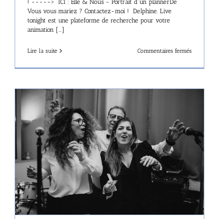
! -----> ICI : Elle & Nous - Portrait d'un plannerDe
Vous vous mariez ? Contactez-moi ! Delphine. Live
tonight est une plateforme de recherche pour votre
animation [...]
sur
Lire la suite
Commentaires fermés
Portrait
de
Delphine
dans
Livetonigh