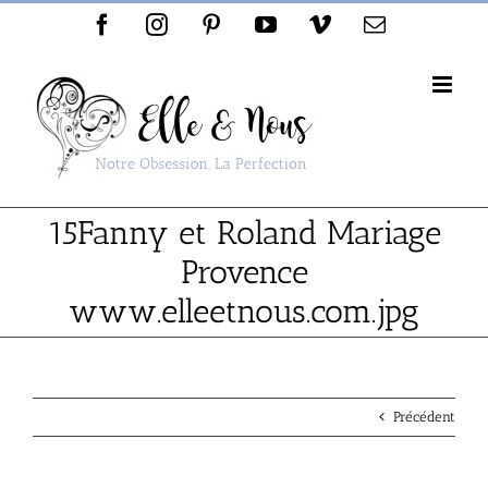
Passer
Facebook
Instagram
Pinterest
YouTube
Vimeo
Email
au
contenu
15Fanny et Roland Mariage
Provence
www.elleetnous.com.jpg
Précédent