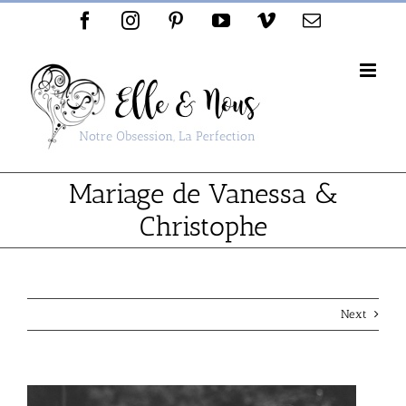
Passer
Facebook
Instagram
Pinterest
YouTube
Vimeo
Email
au
contenu
Mariage de Vanessa &
Christophe
Next