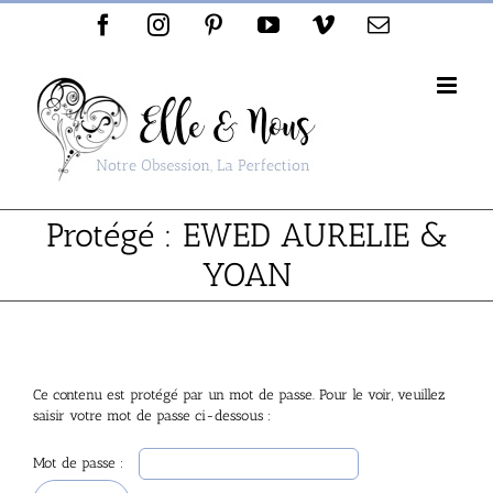
Passer
Facebook
Instagram
Pinterest
YouTube
Vimeo
Email
au
contenu
Protégé : EWED AURELIE &
YOAN
Ce contenu est protégé par un mot de passe. Pour le voir, veuillez
saisir votre mot de passe ci-dessous :
Mot de passe :