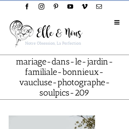
Passer
Facebook
Instagram
Pinterest
YouTube
Vimeo
Email
au
contenu
mariage-dans-le-jardin-
familiale-bonnieux-
vaucluse-photographe-
soulpics-209